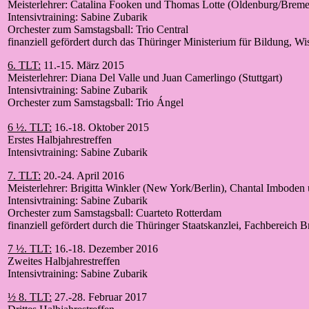
Meisterlehrer: Catalina Fooken und Thomas Lotte (Oldenburg/Bremen
Intensivtraining: Sabine Zubarik
Orchester zum Samstagsball: Trio Central
finanziell gefördert durch das Thüringer Ministerium für Bildung, Wi
6. TLT:
11.-15. März 2015
Meisterlehrer: Diana Del Valle und Juan Camerlingo (Stuttgart)
Intensivtraining: Sabine Zubarik
Orchester zum Samstagsball: Trio Ángel
6 ½. TLT:
16.-18. Oktober 2015
Erstes Halbjahrestreffen
Intensivtraining: Sabine Zubarik
7. TLT:
20.-24. April 2016
Meisterlehrer: Brigitta Winkler (New York/Berlin), Chantal Imboden
Intensivtraining: Sabine Zubarik
Orchester zum Samstagsball: Cuarteto Rotterdam
finanziell gefördert durch die Thüringer Staatskanzlei, Fachbereich B
7 ½. TLT:
16.-18. Dezember 2016
Zweites Halbjahrestreffen
Intensivtraining: Sabine Zubarik
½ 8. TLT:
27.-28. Februar 2017