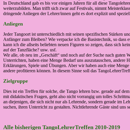
In Deutschland gab es bis vor einigen Jahren für all diese Tangoleh
weiterzubilden. Man trifft sich zwar auf Festivals, nimmt Meisterklas
dringende Anliegen der Lehrer/innen geht es dort explizit und speziell
Anliegen
Jeder Tangoort ist unterschiedlich mit seinen spezifischen Stärken u
Anfänger zum Bleiben? Wie verpacke ich die Basistechnik, so dass es
kann ich die allseits beliebten neuen Figuren so zeigen, dass sich ke
auf der Tanzfläche? usw. usf.
Wir alle, ob neu im „Geschäft“ und noch auf der Suche nach guten We
Unterrichten, haben eine Menge Bedarf uns auszutauschen, andere H
Erklärungen, Spiele und Übungen. Aber wir haben auch eine Menge z
andere profitieren können. In diesem Sinne soll das TangoLehrerTre
Zielgruppe
Dies ist ein Treffen für solche, die Tango lehren bzw. gerade auf d
mit didaktischen Fragen, geht also nicht vorrangig um tolles Schritt
an diejenigen, die sich nicht nur als Lehrende, sondern gerade im 
suchen, ihren Unterricht zu gestalten. Nichtlehrende Gäste sind un
Alle bisherigen TangoLehrerTreffen 2010-2019