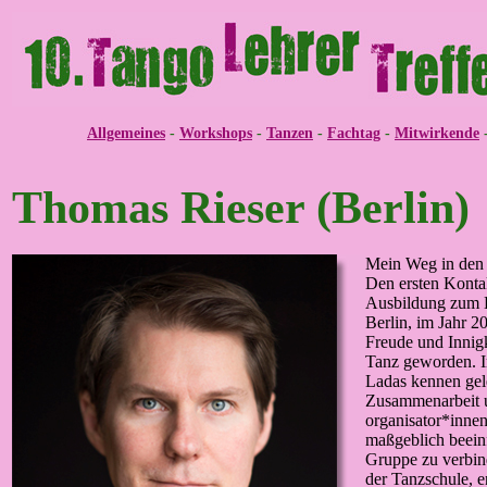
Allgemeines
-
Workshops
-
Tanzen
-
Fachtag
-
Mitwirkende
Thomas Rieser (Berlin)
Mein Weg in den
Den ersten Konta
Ausbildung zum B
Berlin, im Jahr 2
Freude und Innigk
Tanz geworden. I
Ladas kennen gele
Zusammenarbeit u
organisator*innen
maßgeblich beeinf
Gruppe zu verbind
der Tanzschule, e