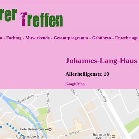
n
-
Fachtag
-
Mitwirkende
-
Gesamtprogramm
-
Gebühren
-
Unterbringu
Johannes-Lang-Haus
Allerheiligenstr. 10
Google Map